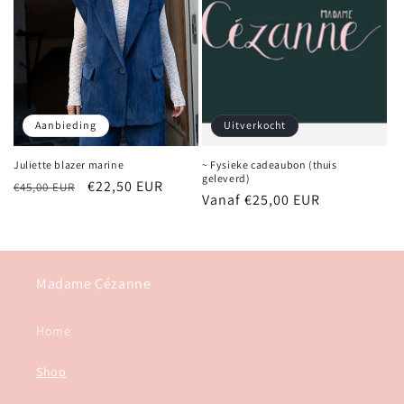
Aanbieding
Uitverkocht
Juliette blazer marine
~ Fysieke cadeaubon (thuis
geleverd)
Normale
Aanbiedingsprijs
€22,50 EUR
€45,00 EUR
Normale
Vanaf €25,00 EUR
prijs
prijs
Madame Cézanne
Home
Shop